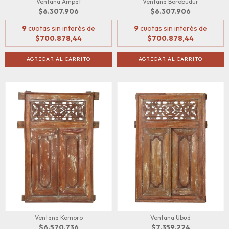
Ventana Ampat
Ventana Borobudur
$6.307.906
$6.307.906
9
cuotas sin interés de
9
cuotas sin interés de
$700.878,44
$700.878,44
Ventana Komoro
Ventana Ubud
$6.570.736
$7.359.224