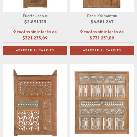
Puerta Jodpur
Panel Kalimantan
$2.891.123
$6.581.267
9
cuotas sin interés de
9
cuotas sin interés de
$321.235,89
$731.251,89