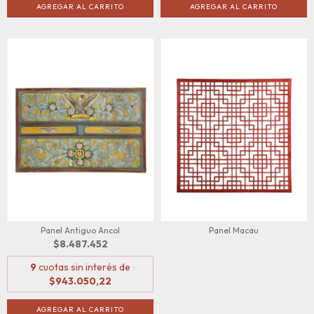
Panel Antiguo Ancol
Panel Macau
$8.487.452
9
cuotas sin interés de
$943.050,22