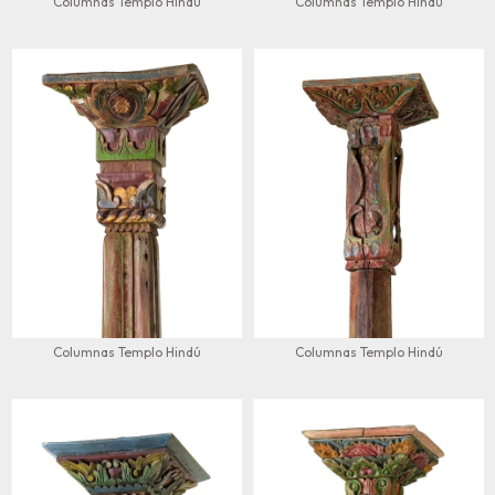
Columnas Templo Hindú
Columnas Templo Hindú
Columnas Templo Hindú
Columnas Templo Hindú