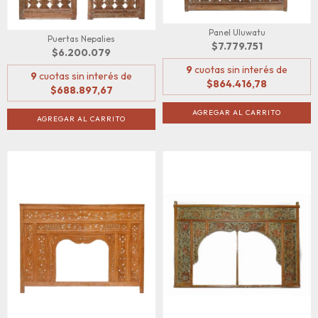
Panel Uluwatu
Puertas Nepalies
$7.779.751
$6.200.079
9
cuotas sin interés de
9
cuotas sin interés de
$864.416,78
$688.897,67