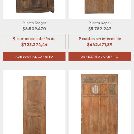
Puerta Tanger
Puerta Nepali
$6.509.470
$5.782.247
9
cuotas sin interés de
9
cuotas sin interés de
$723.274,44
$642.471,89