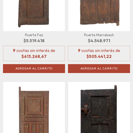
Puerta Fez
Puerta Marrakesh
$5.519.418
$4.548.971
9
cuotas sin interés de
9
cuotas sin interés de
$613.268,67
$505.441,22