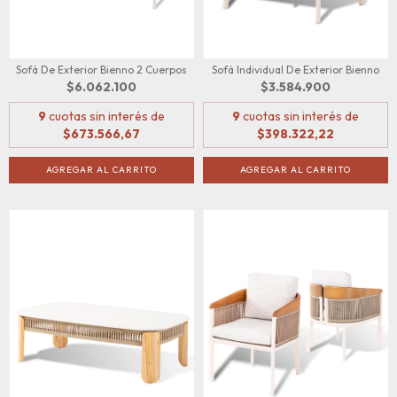
Sofá De Exterior Bienno 2 Cuerpos
Sofá Individual De Exterior Bienno
$6.062.100
$3.584.900
9
cuotas sin interés de
9
cuotas sin interés de
$673.566,67
$398.322,22