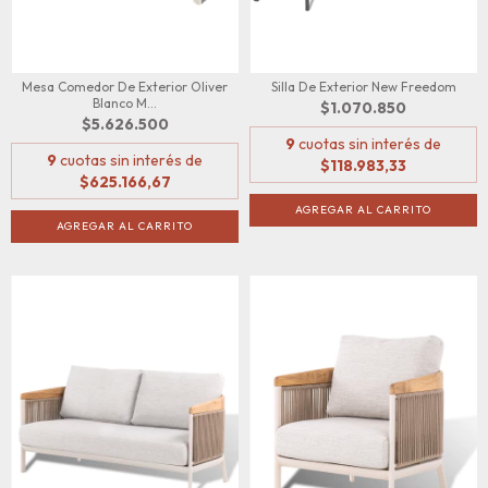
Mesa Comedor De Exterior Oliver
Silla De Exterior New Freedom
Blanco M...
$1.070.850
$5.626.500
9
cuotas sin interés de
9
cuotas sin interés de
$118.983,33
$625.166,67