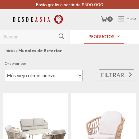
Envío gratis a partir de $500.000
MENÚ
0
PRODUCTOS
Inicio
/
Muebles de Exterior
Ordenar por
FILTRAR