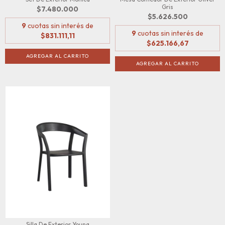
Gris
$7.480.000
$5.626.500
9
cuotas sin interés de
9
cuotas sin interés de
$831.111,11
$625.166,67
Silla De Exterior Youna