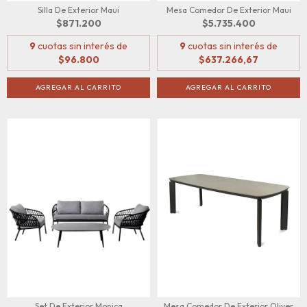
Silla De Exterior Maui
Mesa Comedor De Exterior Maui
$871.200
$5.735.400
9
cuotas sin interés de
9
cuotas sin interés de
$96.800
$637.266,67
Set De Exterior Monica
Mesa Comedor De Exterior Oliver