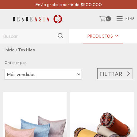
Envío gratis a partir de $500.000
MENÚ
0
PRODUCTOS
Inicio
/
Textiles
Ordenar por
FILTRAR