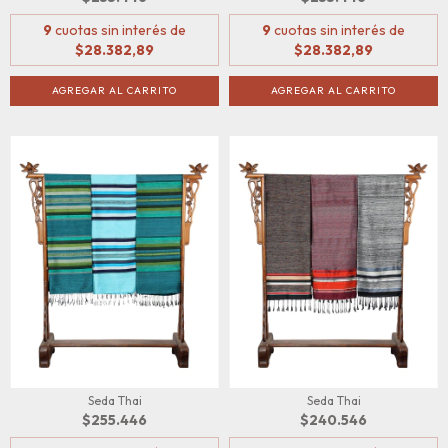
9
cuotas sin interés de
9
cuotas sin interés de
$28.382,89
$28.382,89
AGREGAR AL CARRITO
AGREGAR AL CARRITO
Seda Thai
Seda Thai
$255.446
$240.546