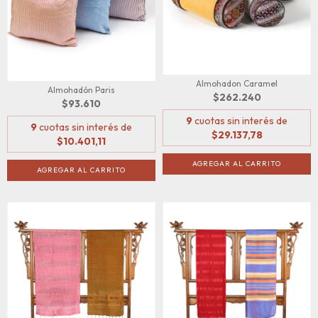
Almohadon Caramel
Almohadón Paris
$262.240
$93.610
9
cuotas sin interés de
9
cuotas sin interés de
$29.137,78
$10.401,11